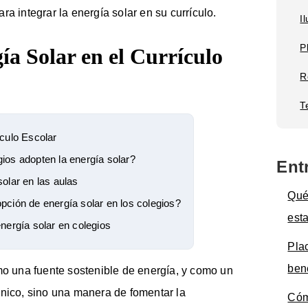
a integrar la energía solar en su currículo.
I
P
ía Solar en el Currículo
R
T
ículo Escolar
ios adopten la energía solar?
Ent
olar en las aulas
Qué
pción de energía solar en los colegios?
est
nergía solar en colegios
Pla
ben
mo una fuente sostenible de energía, y como un
cnico, sino una manera de fomentar la
Cóm