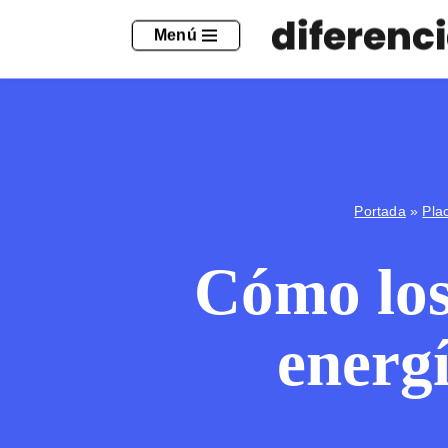
Menú
Saltar
al
contenido
Portada
»
Pla
Cómo los
energí