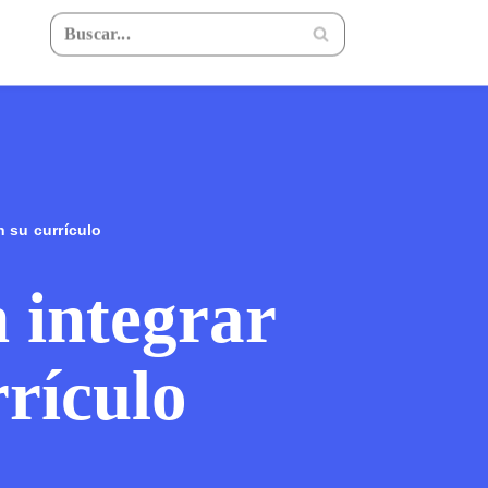
 su currículo
 integrar
rrículo