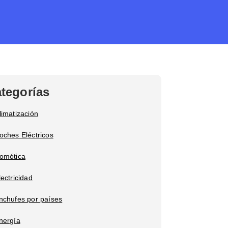
tegorías
limatización
oches Eléctricos
omótica
lectricidad
nchufes por países
nergía