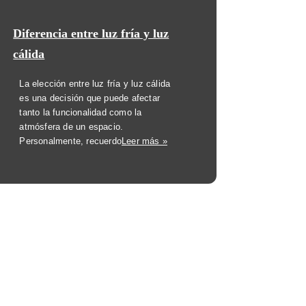
Diferencia entre luz fría y luz
cálida
La elección entre luz fría y luz cálida
es una decisión que puede afectar
tanto la funcionalidad como la
atmósfera de un espacio.
Personalmente, recuerdo
Leer más »