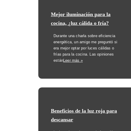
Mejor iluminación para la
cocina, ¿luz cálida o fría?
Durante una charla sobre eficiencia
energética, un amigo me preguntó si
era mejor optar por luces cálidas o
frías para la cocina. Las opiniones
están
Leer más »
Beneficios de la luz roja para
descansar