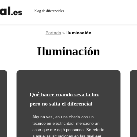
blog de diferenciales
Portada
»
Iluminación
Iluminación
Qué hacer cuando seva la luz
pero no salta el diferencial
Alguna vez, en una charla con un
técnico en electricidad, mencionó un
caso que me dejó pensando. Se refería
a aquellas situaciones en las que
Leer