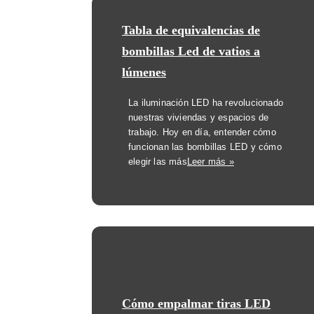
Tabla de equivalencias de
bombillas Led de vatios a
lúmenes
La iluminación LED ha revolucionado
nuestras viviendas y espacios de
trabajo. Hoy en día, entender cómo
funcionan las bombillas LED y cómo
elegir las más
Leer más »
Cómo empalmar tiras LED