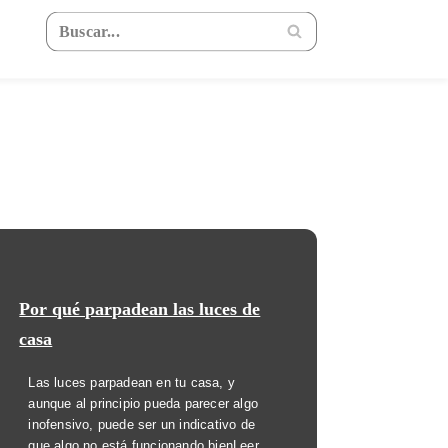
Por qué parpadean las luces de
casa
Las luces parpadean en tu casa, y
aunque al principio pueda parecer algo
inofensivo, puede ser un indicativo de
que algo no está funcionando bien
Leer