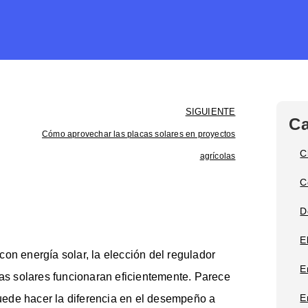
SIGUIENTE
Ca
Cómo aprovechar las placas solares en proyectos
C
agrícolas
C
D
E
on energía solar, la elección del regulador
E
cas solares funcionaran eficientemente. Parece
E
 puede hacer la diferencia en el desempeño a