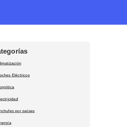
tegorías
limatización
oches Eléctricos
omótica
lectricidad
nchufes por países
nergía