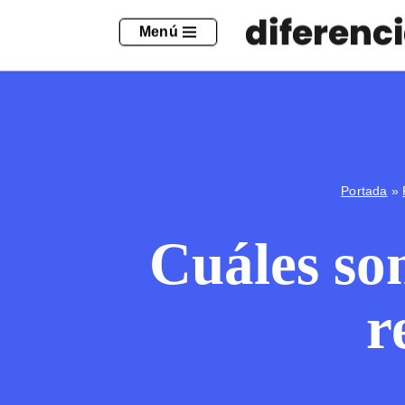
Menú
Saltar
al
contenido
Portada
»
Cuáles son
r