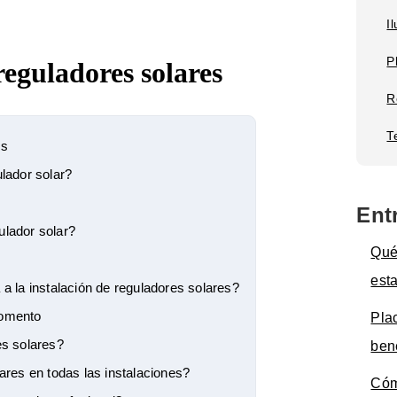
I
P
reguladores solares
R
T
es
lador solar?
Ent
ulador solar?
Qué
est
 la instalación de reguladores solares?
momento
Pla
es solares?
ben
res en todas las instalaciones?
Cóm