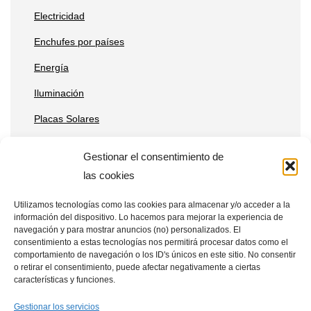
Electricidad
Enchufes por países
Energía
Iluminación
Placas Solares
Reparaciones
Gestionar el consentimiento de
Tecnología
las cookies
Utilizamos tecnologías como las cookies para almacenar y/o acceder a la
información del dispositivo. Lo hacemos para mejorar la experiencia de
Entradas recientes
navegación y para mostrar anuncios (no) personalizados. El
consentimiento a estas tecnologías nos permitirá procesar datos como el
Qué ventajas tienen las placas solares en estaciones de
comportamiento de navegación o los ID's únicos en este sitio. No consentir
o retirar el consentimiento, puede afectar negativamente a ciertas
telecomunicaciones remotas
características y funciones.
Placas solares en drones: aplicaciones y beneficios
Gestionar los servicios