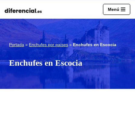
Menú
Saltar
al
contenido
Portada
»
Enchufes por países
»
Enchufes en Escocia
Enchufes en Escocia