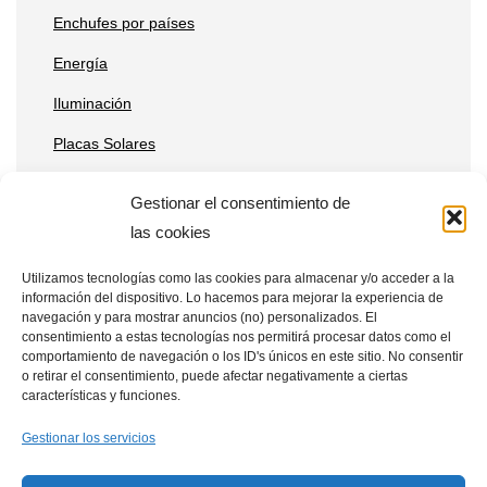
Enchufes por países
Energía
Iluminación
Placas Solares
Reparaciones
Gestionar el consentimiento de
Tecnología
las cookies
Utilizamos tecnologías como las cookies para almacenar y/o acceder a la
información del dispositivo. Lo hacemos para mejorar la experiencia de
Entradas recientes
navegación y para mostrar anuncios (no) personalizados. El
consentimiento a estas tecnologías nos permitirá procesar datos como el
Qué ventajas tienen las placas solares en estaciones de
comportamiento de navegación o los ID's únicos en este sitio. No consentir
o retirar el consentimiento, puede afectar negativamente a ciertas
telecomunicaciones remotas
características y funciones.
Placas solares en drones: aplicaciones y beneficios
Gestionar los servicios
Cómo integrar placas solares en granjas verticales