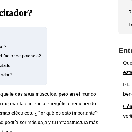
citador?
R
T
or?
Ent
l factor de potencia?
Qué
itador
est
tador?
Pla
ben
 que le das a tus músculos, pero en el mundo
a mejorar la eficiencia energética, reduciendo
Cóm
emas eléctricos. ¿Por qué es esto importante?
vert
ad podría ser más baja y tu infraestructura más
itador.