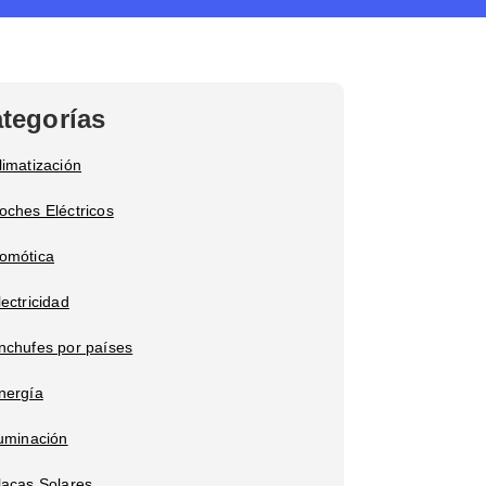
tegorías
limatización
oches Eléctricos
omótica
lectricidad
nchufes por países
nergía
luminación
lacas Solares