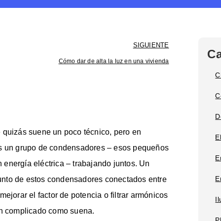
SIGUIENTE
Ca
Cómo dar de alta la luz en una vivienda
C
C
D
 quizás suene un poco técnico, pero en
E
nes un grupo de condensadores – esos pequeños
E
energía eléctrica – trabajando juntos. Un
E
unto de estos condensadores conectados entre
ejorar el factor de potencia o filtrar armónicos
I
tan complicado como suena.
P