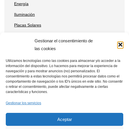
Energía
Iluminación
Placas Solares
Reparaciones
Gestionar el consentimiento de
Tecnología
las cookies
Utilizamos tecnologías como las cookies para almacenar y/o acceder a la
información del dispositivo. Lo hacemos para mejorar la experiencia de
Entradas recientes
navegación y para mostrar anuncios (no) personalizados. El
consentimiento a estas tecnologías nos permitirá procesar datos como el
Qué ventajas tienen las placas solares en estaciones de
comportamiento de navegación o los ID's únicos en este sitio. No consentir
o retirar el consentimiento, puede afectar negativamente a ciertas
telecomunicaciones remotas
características y funciones.
Cómo integrar placas solares en granjas verticales
Gestionar los servicios
Placas solares en drones: aplicaciones y beneficios
Aceptar