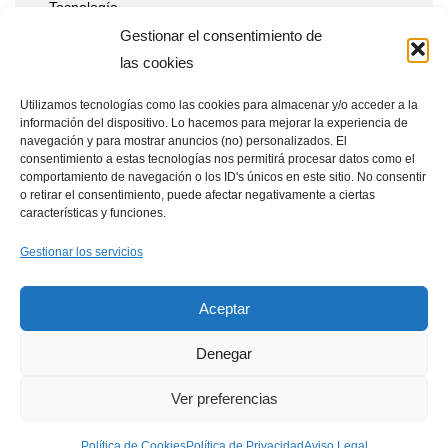
Tecnología
Gestionar el consentimiento de
las cookies
Entradas recientes
Utilizamos tecnologías como las cookies para almacenar y/o acceder a la
información del dispositivo. Lo hacemos para mejorar la experiencia de
Qué ventajas tienen las placas solares en estaciones de
navegación y para mostrar anuncios (no) personalizados. El
telecomunicaciones remotas
consentimiento a estas tecnologías nos permitirá procesar datos como el
comportamiento de navegación o los ID's únicos en este sitio. No consentir
Placas solares en drones: aplicaciones y beneficios
o retirar el consentimiento, puede afectar negativamente a ciertas
características y funciones.
Cómo integrar placas solares en granjas verticales
Gestionar los servicios
Aceptar
Denegar
Política de Cookies
Aviso Legal
Política de Privacidad
Ver preferencias
Neve
| Funciona gracias a
WordPress
Optimized by Seraphinite Accelerator
Política de Cookies
Política de Privacidad
Aviso Legal