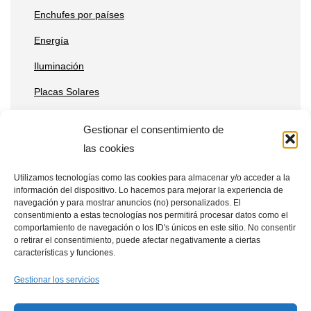
Enchufes por países
Energía
Iluminación
Placas Solares
Reparaciones
Gestionar el consentimiento de
Tecnología
las cookies
Utilizamos tecnologías como las cookies para almacenar y/o acceder a la
información del dispositivo. Lo hacemos para mejorar la experiencia de
Entradas recientes
navegación y para mostrar anuncios (no) personalizados. El
consentimiento a estas tecnologías nos permitirá procesar datos como el
Qué ventajas tienen las placas solares en estaciones de
comportamiento de navegación o los ID's únicos en este sitio. No consentir
o retirar el consentimiento, puede afectar negativamente a ciertas
telecomunicaciones remotas
características y funciones.
Cómo integrar placas solares en granjas verticales
Gestionar los servicios
Placas solares en drones: aplicaciones y beneficios