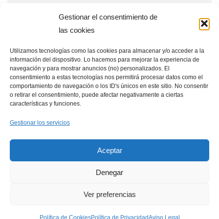
Reparaciones
Gestionar el consentimiento de
Tecnología
las cookies
Utilizamos tecnologías como las cookies para almacenar y/o acceder a la
información del dispositivo. Lo hacemos para mejorar la experiencia de
Entradas recientes
navegación y para mostrar anuncios (no) personalizados. El
consentimiento a estas tecnologías nos permitirá procesar datos como el
Qué ventajas tienen las placas solares en estaciones de
comportamiento de navegación o los ID's únicos en este sitio. No consentir
o retirar el consentimiento, puede afectar negativamente a ciertas
telecomunicaciones remotas
características y funciones.
Cómo integrar placas solares en granjas verticales
Gestionar los servicios
Placas solares en drones: aplicaciones y beneficios
Aceptar
Denegar
Ver preferencias
Política de Cookies
Aviso Legal
Política de Privacidad
Política de Cookies
Política de Privacidad
Aviso Legal