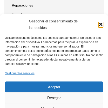
Reparaciones
Tecnología
Gestionar el consentimiento de
las cookies
Entradas recientes
Utilizamos tecnologías como las cookies para almacenar y/o acceder a la
información del dispositivo. Lo hacemos para mejorar la experiencia de
Qué ventajas tienen las placas solares en estaciones de
navegación y para mostrar anuncios (no) personalizados. El
telecomunicaciones remotas
consentimiento a estas tecnologías nos permitirá procesar datos como el
comportamiento de navegación o los ID's únicos en este sitio. No consentir
Placas solares en drones: aplicaciones y beneficios
o retirar el consentimiento, puede afectar negativamente a ciertas
características y funciones.
Cómo integrar placas solares en granjas verticales
Gestionar los servicios
Aceptar
Denegar
Política de Cookies
Aviso Legal
Política de Privacidad