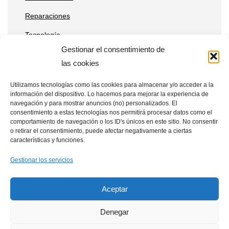
Reparaciones
Tecnología
Gestionar el consentimiento de
las cookies
Entradas recientes
Utilizamos tecnologías como las cookies para almacenar y/o acceder a la
información del dispositivo. Lo hacemos para mejorar la experiencia de
Qué ventajas tienen las placas solares en estaciones de
navegación y para mostrar anuncios (no) personalizados. El
telecomunicaciones remotas
consentimiento a estas tecnologías nos permitirá procesar datos como el
comportamiento de navegación o los ID's únicos en este sitio. No consentir
Placas solares en drones: aplicaciones y beneficios
o retirar el consentimiento, puede afectar negativamente a ciertas
características y funciones.
Cómo integrar placas solares en granjas verticales
Gestionar los servicios
Aceptar
Denegar
Política de Cookies
Aviso Legal
Política de Privacidad