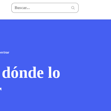
ntrar
 dónde lo
r