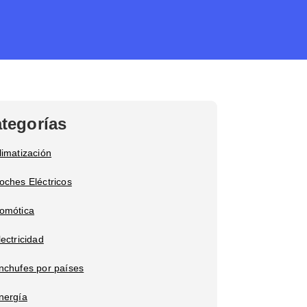
tegorías
limatización
oches Eléctricos
omótica
lectricidad
nchufes por países
nergía