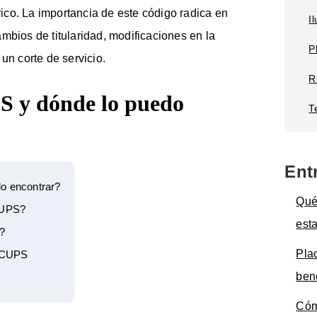
co. La importancia de este código radica en
I
mbios de titularidad, modificaciones en la
P
un corte de servicio.
R
S y dónde lo puedo
T
Ent
o encontrar?
Qué
CUPS?
est
?
Pla
o CUPS
ben
Cóm