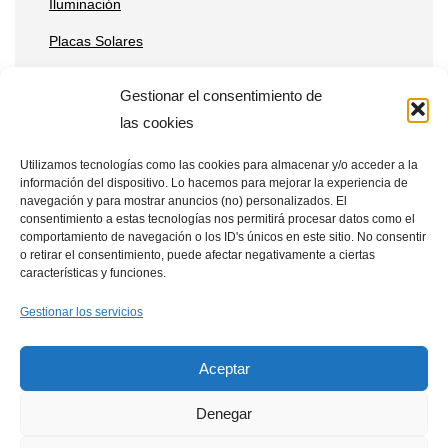
Iluminación
Placas Solares
Reparaciones
Gestionar el consentimiento de
Tecnología
las cookies
Utilizamos tecnologías como las cookies para almacenar y/o acceder a la
información del dispositivo. Lo hacemos para mejorar la experiencia de
Entradas recientes
navegación y para mostrar anuncios (no) personalizados. El
consentimiento a estas tecnologías nos permitirá procesar datos como el
Qué ventajas tienen las placas solares en estaciones de
comportamiento de navegación o los ID's únicos en este sitio. No consentir
o retirar el consentimiento, puede afectar negativamente a ciertas
telecomunicaciones remotas
características y funciones.
Placas solares en drones: aplicaciones y beneficios
Gestionar los servicios
Cómo integrar placas solares en granjas verticales
Aceptar
Denegar