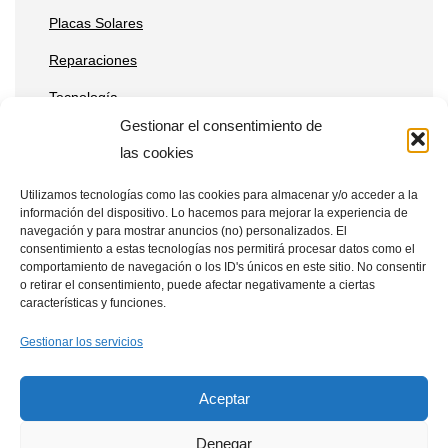
Placas Solares
Reparaciones
Tecnología
Gestionar el consentimiento de
las cookies
Entradas recientes
Utilizamos tecnologías como las cookies para almacenar y/o acceder a la
información del dispositivo. Lo hacemos para mejorar la experiencia de
Qué ventajas tienen las placas solares en estaciones de
navegación y para mostrar anuncios (no) personalizados. El
telecomunicaciones remotas
consentimiento a estas tecnologías nos permitirá procesar datos como el
comportamiento de navegación o los ID's únicos en este sitio. No consentir
Cómo integrar placas solares en granjas verticales
o retirar el consentimiento, puede afectar negativamente a ciertas
características y funciones.
Placas solares en drones: aplicaciones y beneficios
Gestionar los servicios
Aceptar
Denegar
Política de Cookies
Aviso Legal
Política de Privacidad