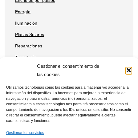
Enchufes por países
Energía
Iluminación
Placas Solares
Reparaciones
Tecnología
Gestionar el consentimiento de
las cookies
Entradas recientes
Utilizamos tecnologías como las cookies para almacenar y/o acceder a la
información del dispositivo. Lo hacemos para mejorar la experiencia de
Qué ventajas tienen las placas solares en estaciones de
navegación y para mostrar anuncios (no) personalizados. El
telecomunicaciones remotas
consentimiento a estas tecnologías nos permitirá procesar datos como el
comportamiento de navegación o los ID's únicos en este sitio. No consentir
Cómo integrar placas solares en granjas verticales
o retirar el consentimiento, puede afectar negativamente a ciertas
características y funciones.
Placas solares en drones: aplicaciones y beneficios
Gestionar los servicios