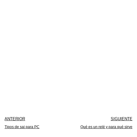
ANTERIOR
SIGUIENTE
Tipos de sai para PC
Qué es un relé y para qué sirve