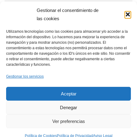
Reparaciones
Gestionar el consentimiento de
Tecnología
las cookies
Utilizamos tecnologías como las cookies para almacenar y/o acceder a la
información del dispositivo. Lo hacemos para mejorar la experiencia de
Entradas recientes
navegación y para mostrar anuncios (no) personalizados. El
consentimiento a estas tecnologías nos permitirá procesar datos como el
Qué ventajas tienen las placas solares en estaciones de
comportamiento de navegación o los ID's únicos en este sitio. No consentir
o retirar el consentimiento, puede afectar negativamente a ciertas
telecomunicaciones remotas
características y funciones.
Placas solares en drones: aplicaciones y beneficios
Gestionar los servicios
Cómo integrar placas solares en granjas verticales
Aceptar
Denegar
Ver preferencias
Política de Cookies
Aviso Legal
Política de Privacidad
Política de Cookies
Política de Privacidad
Aviso Legal